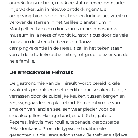
ontdekkingstochten, maak de sluimerende avonturier
in je wakker. Zin in nieuwe ontdekkingen? De
omgeving biedt volop creatieve en ludieke activiteiten.
Verover de sterren in het Galilée planetarium in
Montpellier, tam een dinosaurus in het dinosaurus
museum in
à Mèze of wordt kunstcriticus door de vele
musea in de streek te bezoeken. Jouw
campingvakantie in de Hérault zal in het teken staan
van al deze ludieke activiteiten, tot groot plezier van de
hele familie.
De smaakvolle Hérault
De gastronomie van de Hérault wordt bereid lokale
kwaliteits produkten met mediterrane smaken. Laat je
verrassen door de zuidelijke keuken, tussen bergen en
zee, wijngaarden en platteland. Een combinatie van
smaken van land en zee, een waar plezier voor de
smaakpapillen. Hartige taartjes uit Sète, paté uit
Pézenas, inktvis met rouille, tapenade, geroosterde
Pélardonkaas… Proef de typische traditionele
gerechten uit de Languedoc streek. Je treft er altijd wel