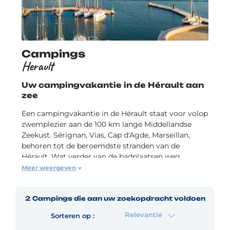
Campings
Herault
Uw campingvakantie in de Hérault aan
zee
Een campingvakantie in de Hérault staat voor volop
zwemplezier aan de 100 km lange Middellandse
Zeekust. Sérignan, Vias, Cap d'Agde, Marseillan,
behoren tot de beroemdste stranden van de
Hérault. Wat verder van de badplaatsen weg
ontdekt u het Canal du Midi en de eeuwenoude
Meer weergeven
vissershavens aan het meer van Thau… Sète,
Bouzigues, Pézenas, authentieke vissersdorpjes met
2
Campings
die aan uw zoekopdracht voldoen
oesterkwekers en kleurige bootjes langs de kade.
Relevantie
Sorteren op :