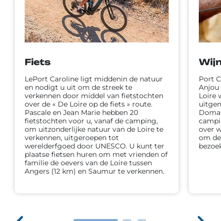
Fiets
Wij
LePort Caroline ligt middenin de natuur
Port C
en nodigt u uit om de streek te
Anjou 
verkennen door middel van fietstochten
Loire 
over de « De Loire op de fiets » route.
uitgen
Pascale en Jean Marie hebben 20
Domain
fietstochten voor u, vanaf de camping,
campi
om uitzonderlijke natuur van de Loire te
over w
verkennen, uitgeroepen tot
om de 
werelderfgoed door UNESCO. U kunt ter
bezoek
plaatse fietsen huren om met vrienden of
familie de oevers van de Loire tussen
Angers (12 km) en Saumur te verkennen.