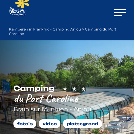
Menu o
Kamperen in Frankrijk
>
Camping Anjou
>
Camping du Port
Caroline
Camping
du Port Caroline
Brain sur l'Authion - Anjou
foto's
video
plattegrond