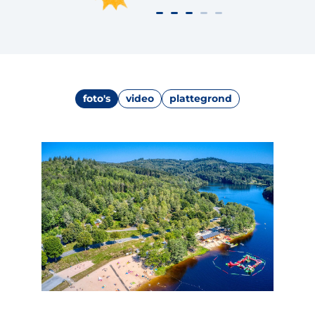
foto's
video
plattegrond