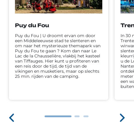
Puy du Fou
Tre
Puy du Fou | U droomt ervan om door
In 30 
een Middeleeuwse stad te slenteren en
Trente
om naar het mysterieuze themapark van
wirwar
Puy du Fou te gaan ? Kom dan naar Le
slente
Lac de la Chausselière, vlakbij het kasteel
kleurr
van Tiffauges. Hier kunt u profiteren van
u de L
een reis door de tijd, de tijd van de
Nantes
vikingen en musketiers, maar op slechts
ontde
25 min. rijden van de camping.
meter
een wa
buiten