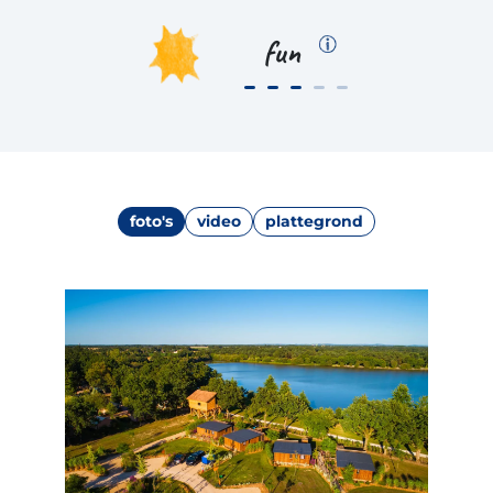
fun
foto's
video
plattegrond