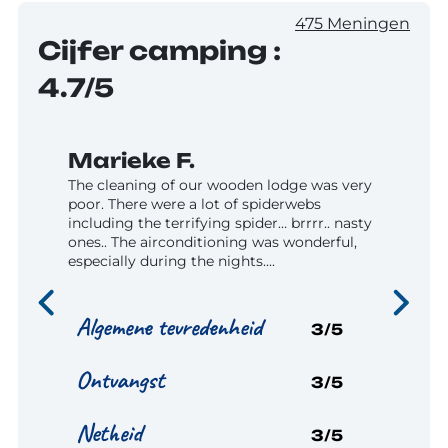
475 Meningen
Cijfer camping :
4.7/5
Marieke F.
Danië
 groot
The cleaning of our wooden lodge was very
Wij hebbe
ds en
poor. There were a lot of spiderwebs
deze mooi
. Zeer
including the terrifying spider… brrrr.. nasty
persoonli
ones.. The airconditioning was wonderful,
en activit
especially during the nights....
is schoon.
5/5
Algemene tevredenheid
Algeme
3/5
5/5
Ontvangst
Ontvan
3/5
5/5
Netheid
Nethei
3/5