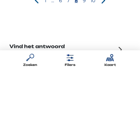
1
...
6
7
8
9
10
Vind het antwoord
op uw vragen
Zoeken
Filers
Kaart
Blijf op de hoogte
via de nieuwsbrief