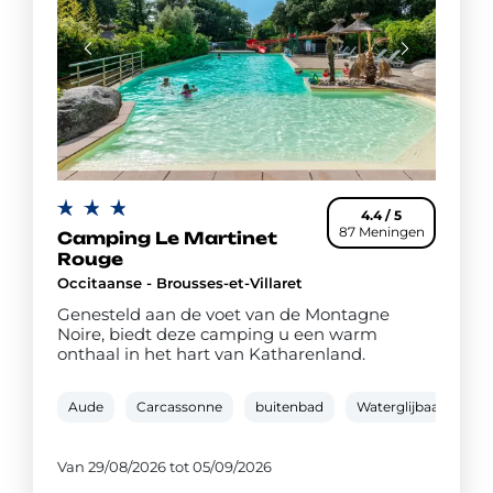
4.4 / 5
87 Meningen
Camping Le Martinet
Rouge
Occitaanse - Brousses-et-Villaret
Genesteld aan de voet van de Montagne
Noire, biedt deze camping u een warm
onthaal in het hart van Katharenland.
Aude
Carcassonne
buitenbad
Waterglijbaan
p
Van 29/08/2026 tot 05/09/2026