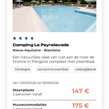
Camping Le Peyrelevade
Nieuw-Aquitaine - Brantôme
Een natuurlijke oase van rust aan de rivier de
Dronne in Périgord, compleet met zwembad.
Dordogne
verwarmd zwembad
waterglijbanen
pl
Van 12/09/2026 tot 19/09/2026
147 €
Staanplaats
2 personen Vanaf
175 €
Huuraccomodaties
4 personen Vanaf