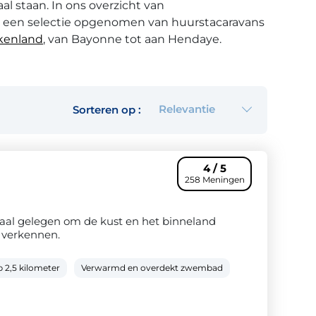
al staan. In ons overzicht van
 een selectie opgenomen van huurstacaravans
kenland
, van Bayonne tot aan Hendaye.
storische regio die bekend staat om zijn heel
en in het westelijke deel van de Pyrénées-
et Béarn in het oosten vormt deze streek het
Relevantie
Sorteren op :
antiques. Onze campings aan de kust van
 prima uitvalsbasis voor een vakantie met een
antische Oceaan en de
Pyreneeën
, gelegen op
4 / 5
n Spanje.
258 Meningen
eaal gelegen om de kust en het binneland
 verkennen.
p 2,5 kilometer
Verwarmd en overdekt zwembad