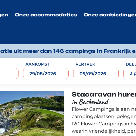
gen
Onze accommodaties
Onze aanbiedinge
ie uit meer dan 146 campings in Frankrijk 
AANKOMST
VERTREK
DEE
2 
Stacaravan hure
in Baskenland
Flower Campings is een 
campingplaatsen, gelegen 
120 Flower Campings in Fr
waarin vriendelijkheid, per