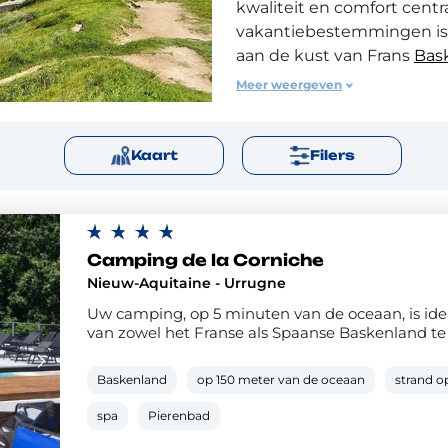
kwaliteit en comfort centra
vakantiebestemmingen is
aan de kust van Frans
Bas
Meer weergeven
Frans Baskenland is een hi
eigen karakter en is geleg
Atlantiques (64). Samen m
n
Kaart
Filers
departement Pyrénées-Atl
Frans Baskenland zijn een
afwisseling tussen de Atl
een steenworp afstand va
Camping de la Corniche
Nieuw-Aquitaine - Urrugne
Uw camping, op 5 minuten van de oceaan, is id
van zowel het Franse als Spaanse Baskenland te
Baskenland
op 150 meter van de oceaan
strand o
spa
Pierenbad