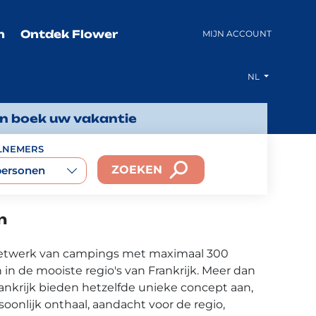
n
Ontdek Flower
MIJN ACCOUNT
NL
en boek uw vakantie
LNEMERS
ZOEKEN
personen
n
netwerk van campings met maximaal 300
in de mooiste regio's van Frankrijk. Meer dan
ankrijk bieden hetzelfde unieke concept aan,
soonlijk onthaal, aandacht voor de regio,