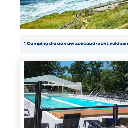
1
Camping
die aan uw zoekopdracht voldoe