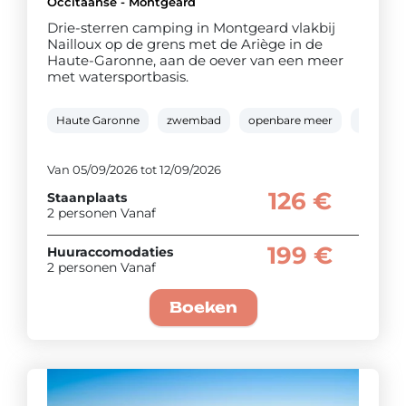
Occitaanse - Montgeard
Drie-sterren camping in Montgeard vlakbij
Nailloux op de grens met de Ariège in de
Haute-Garonne, aan de oever van een meer
met watersportbasis.
Haute Garonne
zwembad
openbare meer
Recreat
Van 05/09/2026 tot 12/09/2026
126 €
Staanplaats
2 personen Vanaf
199 €
Huuraccomodaties
2 personen Vanaf
Boeken