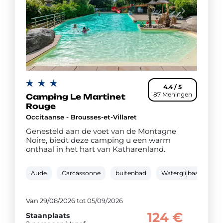
4.4 / 5
87 Meningen
Camping Le Martinet
Rouge
Occitaanse - Brousses-et-Villaret
Genesteld aan de voet van de Montagne
Noire, biedt deze camping u een warm
onthaal in het hart van Katharenland.
Aude
Carcassonne
buitenbad
Waterglijbaan
p
Van 29/08/2026 tot 05/09/2026
124 €
Staanplaats