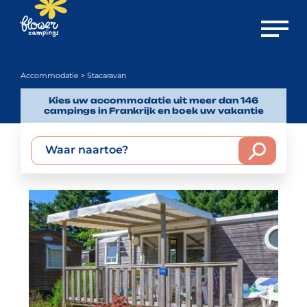
Menu o
Accommodatie
> Stacaravan
Kies uw accommodatie uit meer dan 146
campings in Frankrijk en boek uw vakantie
Waar naartoe?