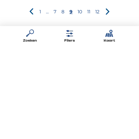
1
...
7
8
9
10
11
12
Zoeken
Filers
Kaart
Vind het antwoord
op uw vragen
Blijf op de hoogte
via de nieuwsbrief