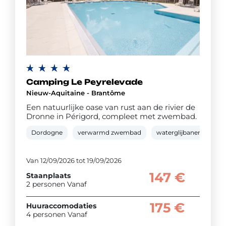
Camping Le Peyrelevade
Nieuw-Aquitaine - Brantôme
Een natuurlijke oase van rust aan de rivier de
Dronne in Périgord, compleet met zwembad.
Dordogne
verwarmd zwembad
waterglijbanen
pl
Van 12/09/2026 tot 19/09/2026
147 €
Staanplaats
2 personen Vanaf
175 €
Huuraccomodaties
4 personen Vanaf