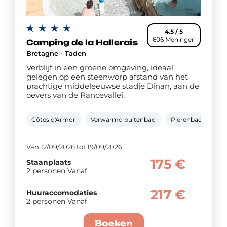
4.5 / 5
606 Meningen
Camping de la Hallerais
Bretagne - Taden
Verblijf in een groene omgeving, ideaal
gelegen op een steenworp afstand van het
prachtige middeleeuwse stadje Dinan, aan de
oevers van de Rancevallei.
Côtes d'Armor
Verwarmd buitenbad
Pierenbad
Ke
Van 12/09/2026 tot 19/09/2026
175 €
Staanplaats
2 personen Vanaf
217 €
Huuraccomodaties
2 personen Vanaf
Boeken