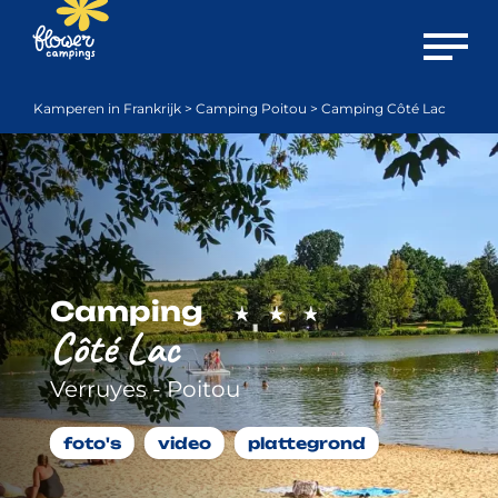
Menu o
Kamperen in Frankrijk
>
Camping Poitou
>
Camping Côté Lac
Camping
Côté Lac
Verruyes - Poitou
foto's
video
plattegrond